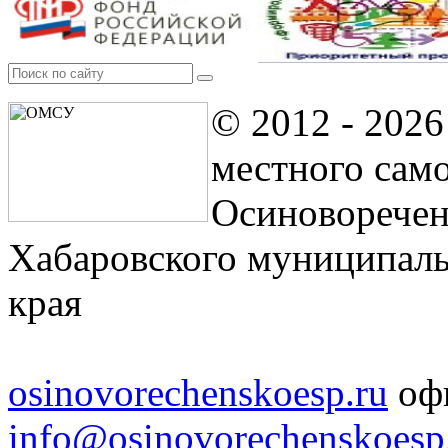
© 2012 - 202
местного сам
Осиноворечен
Хабаровского муниципаль
края
osinovorechenskoesp.ru
офи
info@osinovorechenskoesp