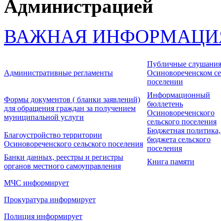
Администрацией
ВАЖНАЯ ИНФОРМАЦИ
Публичные слушания
Административные регламенты
Осиновореченском се
поселении
Информационный
Формы документов ( бланки заявлений)
бюллетень
для обращения граждан за получением
Осиновореченского
муниципальной услуги
сельского поселения
Бюджетная политика,
Благоустройство территории
бюджета сельского
Осиновореченского сельского поселения
поселения
Банки данных, реестры и регистры
Книга памяти
органов местного самоуправления
МЧС информирует
Прокуратура информирует
Полиция информирует