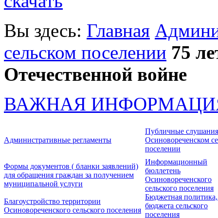
скачать
Вы здесь:
Главная
Админи
сельском поселении
75 л
Отечественной войне
ВАЖНАЯ ИНФОРМАЦИ
Публичные слушания
Административные регламенты
Осиновореченском се
поселении
Информационный
Формы документов ( бланки заявлений)
бюллетень
для обращения граждан за получением
Осиновореченского
муниципальной услуги
сельского поселения
Бюджетная политика,
Благоустройство территории
бюджета сельского
Осиновореченского сельского поселения
поселения