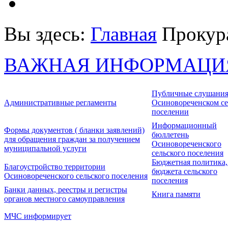
Вы здесь:
Главная
Прокур
ВАЖНАЯ ИНФОРМАЦИ
Публичные слушания
Административные регламенты
Осиновореченском се
поселении
Информационный
Формы документов ( бланки заявлений)
бюллетень
для обращения граждан за получением
Осиновореченского
муниципальной услуги
сельского поселения
Бюджетная политика,
Благоустройство территории
бюджета сельского
Осиновореченского сельского поселения
поселения
Банки данных, реестры и регистры
Книга памяти
органов местного самоуправления
МЧС информирует